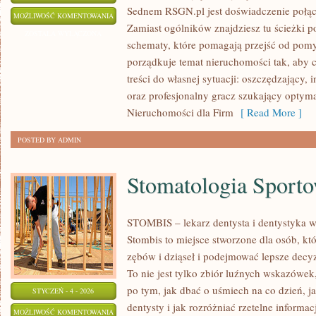
Sednem RSGN.pl jest doświadczenie połąc
PORÓWNANIA
MOŻLIWOŚĆ KOMENTOWANIA
Zamiast ogólników znajdziesz tu ścieżki po
MIAST
ZOSTAŁA WYŁĄCZONA
schematy, które pomagają przejść od pomys
porządkuje temat nieruchomości tak, aby 
treści do własnej sytuacji: oszczędzający
oraz profesjonalny gracz szukający optyma
Nieruchomości dla Firm
[ Read More ]
POSTED BY ADMIN
Stomatologia Sport
STOMBIS – lekarz dentysta i dentystyka w
Stombis to miejsce stworzone dla osób, kt
zębów i dziąseł i podejmować lepsze decy
To nie jest tylko zbiór luźnych wskazówe
po tym, jak dbać o uśmiech na co dzień, j
STYCZEŃ - 4 - 2026
dentysty i jak rozróżniać rzetelne informa
STOMATOLOGIA
MOŻLIWOŚĆ KOMENTOWANIA