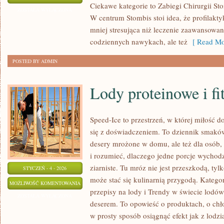
Ciekawe kategorie to Zabiegi Chirurgii Sto
SPORTOWA
ZOSTAŁA WYŁĄCZONA
W centrum Stombis stoi idea, że profilaktyka
mniej stresująca niż leczenie zaawansowane
codziennych nawykach, ale też
[ Read Mo
POSTED BY ADMIN
Lody proteinowe i fi
Speed-Ice to przestrzeń, w której miłość
się z doświadczeniem. To dziennik smaków
desery mrożone w domu, ale też dla osób, 
i rozumieć, dlaczego jedne porcje wychod
ziarniste. Tu mróz nie jest przeszkodą, ty
STYCZEŃ - 4 - 2026
może stać się kulinarnią przygodą. Kateg
LODY
MOŻLIWOŚĆ KOMENTOWANIA
przepisy na lody i Trendy w świecie lodów
PROTEINOWE
ZOSTAŁA WYŁĄCZONA
deserem. To opowieść o produktach, o chłod
I
w prosty sposób osiągnąć efekt jak z lodzia
FIT