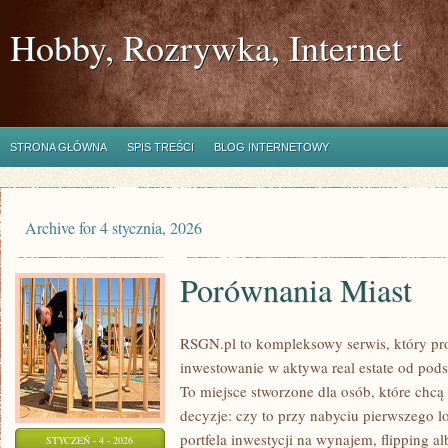
Hobby, Rozrywka, Internet
STRONA GŁÓWNA
SPIS TREŚCI
BLOG INTERNETOWY
Archive for 4 stycznia, 2026
Porównania Miast
RSGN.pl to kompleksowy serwis, który pro
inwestowanie w aktywa real estate od pod
To miejsce stworzone dla osób, które chc
decyzje: czy to przy nabyciu pierwszego 
portfela inwestycji na wynajem, flipping al
STYCZEŃ - 4 - 2026