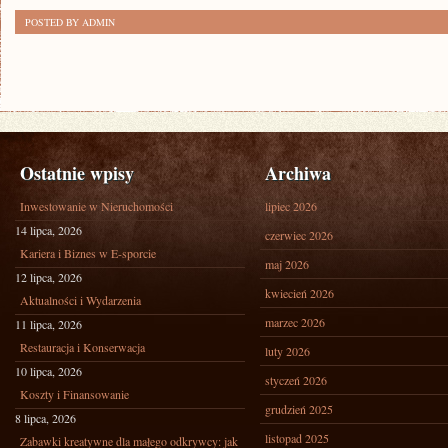
DESERY
POSTED BY ADMIN
Ostatnie wpisy
Archiwa
Inwestowanie w Nieruchomości
lipiec 2026
14 lipca, 2026
czerwiec 2026
Kariera i Biznes w E-sporcie
maj 2026
12 lipca, 2026
kwiecień 2026
Aktualności i Wydarzenia
marzec 2026
11 lipca, 2026
Restauracja i Konserwacja
luty 2026
10 lipca, 2026
styczeń 2026
Koszty i Finansowanie
grudzień 2025
8 lipca, 2026
listopad 2025
Zabawki kreatywne dla małego odkrywcy: jak