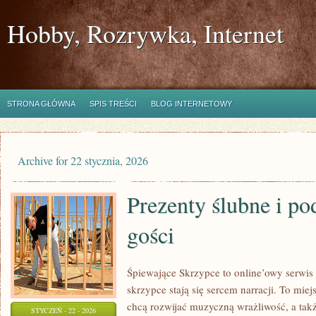
Hobby, Rozrywka, Internet
STRONA GŁÓWNA
SPIS TREŚCI
BLOG INTERNETOWY
Archive for 22 stycznia, 2026
Prezenty ślubne i po
gości
Śpiewające Skrzypce to online’owy serwi
skrzypce stają się sercem narracji. To miej
chcą rozwijać muzyczną wrażliwość, a takż
STYCZEŃ - 22 - 2026