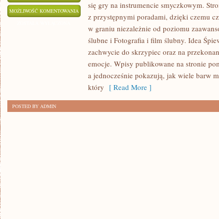
się gry na instrumencie smyczkowym. Str
PREZENTY
MOŻLIWOŚĆ KOMENTOWANIA
z przystępnymi poradami, dzięki czemu c
ŚLUBNE
ZOSTAŁA WYŁĄCZONA
w graniu niezależnie od poziomu zaawans
I
ślubne i Fotografia i film ślubny. Idea Śpi
PODZIĘKOWANIA
zachwycie do skrzypiec oraz na przekonan
DLA
emocje. Wpisy publikowane na stronie po
GOŚCI
a jednocześnie pokazują, jak wiele barw m
który
[ Read More ]
POSTED BY ADMIN