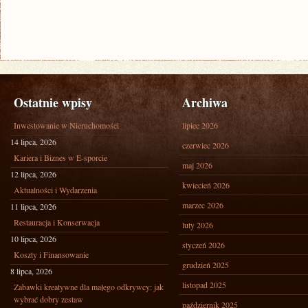
Ostatnie wpisy
Archiwa
Inwestowanie w Nieruchomości
lipiec 2026
14 lipca, 2026
czerwiec 2026
Kariera i Biznes w E-sporcie
maj 2026
12 lipca, 2026
kwiecień 2026
Aktualności i Wydarzenia
marzec 2026
11 lipca, 2026
Restauracja i Konserwacja
luty 2026
10 lipca, 2026
styczeń 2026
Koszty i Finansowanie
grudzień 2025
8 lipca, 2026
listopad 2025
Zabawki kreatywne dla małego odkrywcy: jak
wybrać dobry zestaw
październik 2025